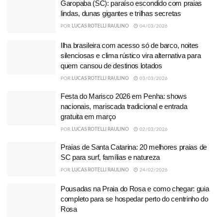
Garopaba (SC): paraíso escondido com praias
lindas, dunas gigantes e trilhas secretas
POR
LUCAS ROTELLI RAULINO
04/03/2026
Ilha brasileira com acesso só de barco, noites
silenciosas e clima rústico vira alternativa para
quem cansou de destinos lotados
POR
LUCAS ROTELLI RAULINO
03/03/2026
Festa do Marisco 2026 em Penha: shows
nacionais, mariscada tradicional e entrada
gratuita em março
POR
LUCAS ROTELLI RAULINO
02/03/2026
Praias de Santa Catarina: 20 melhores praias de
SC para surf, famílias e natureza
POR
LUCAS ROTELLI RAULINO
24/02/2026
Pousadas na Praia do Rosa e como chegar: guia
completo para se hospedar perto do centrinho do
Rosa