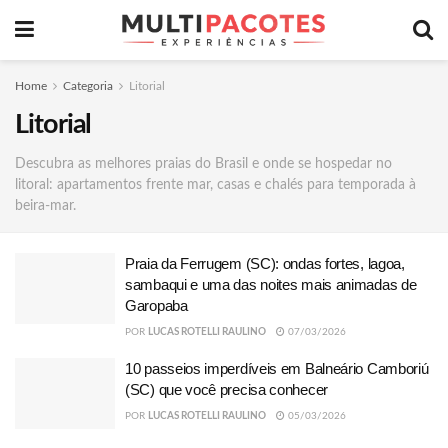
Home
Categoria
Litorial
Litorial
Descubra as melhores praias do Brasil e onde se hospedar no
litoral: apartamentos frente mar, casas e chalés para temporada à
beira-mar.
Praia da Ferrugem (SC): ondas fortes, lagoa,
sambaqui e uma das noites mais animadas de
Garopaba
POR
LUCAS ROTELLI RAULINO
07/03/2026
10 passeios imperdíveis em Balneário Camboriú
(SC) que você precisa conhecer
POR
LUCAS ROTELLI RAULINO
05/03/2026