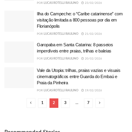
POR
LUCAS ROTELLI RAULINO
23/02/2026
Ilha do Campeche: o “Caribe catarinense” com
visitação limitada a 800 pessoas por dia em
Florianópolis
POR
LUCAS ROTELLI RAULINO
21/02/2026
Garopaba em Santa Catarina: 8 passeios
imperdíveis entre praias, trilhas e baleias
POR
LUCAS ROTELLI RAULINO
20/02/2026
Vale da Utopia: trilhas, praias vazias e visuais
cinematográficos entre Guarda do Embaú e
Praia da Pinheira
POR
LUCAS ROTELLI RAULINO
19/02/2026
1
2
3
…
7