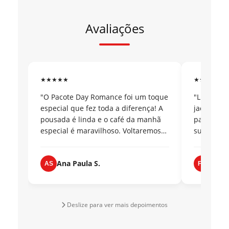
Avaliações
★★★★★
★★★★★
"O Pacote Day Romance foi um toque
"Lugar per
especial que fez toda a diferença! A
jacuzzi co
pousada é linda e o café da manhã
parte. At
especial é maravilhoso. Voltaremos
super conf
com certeza!"
Ana Paula S.
Fern
AS
FM
Deslize para ver mais depoimentos