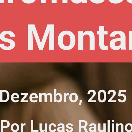
s Monta
s Monta
Dezembro, 2025
Por Lucas Raulin