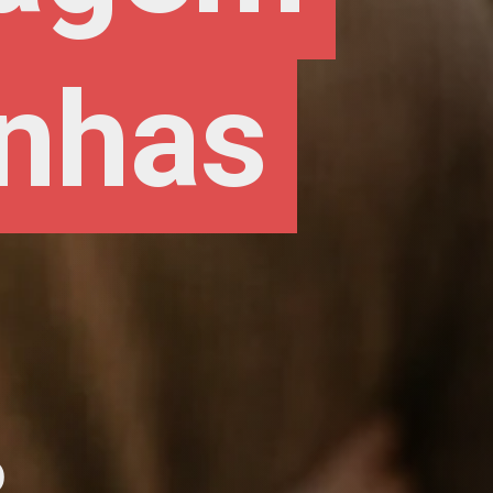
nhas
nhas
o