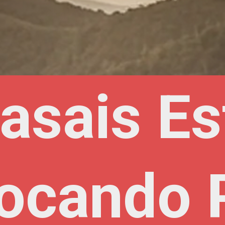
asais Es
asais Es
ocando 
ocando 