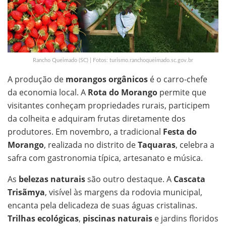
Rancho Queimado (SC) | Fotos: turismo.ranchoqueimado.sc.gov.br
A produção de
morangos orgânicos
é o carro-chefe
da economia local. A
Rota do Morango
permite que
visitantes conheçam propriedades rurais, participem
da colheita e adquiram frutas diretamente dos
produtores. Em novembro, a tradicional
Festa do
Morango
, realizada no distrito de
Taquaras
, celebra a
safra com gastronomia típica, artesanato e música.
As
belezas naturais
são outro destaque. A
Cascata
Trisãmya
, visível às margens da rodovia municipal,
encanta pela delicadeza de suas águas cristalinas.
Trilhas ecológicas
,
piscinas naturais
e jardins floridos