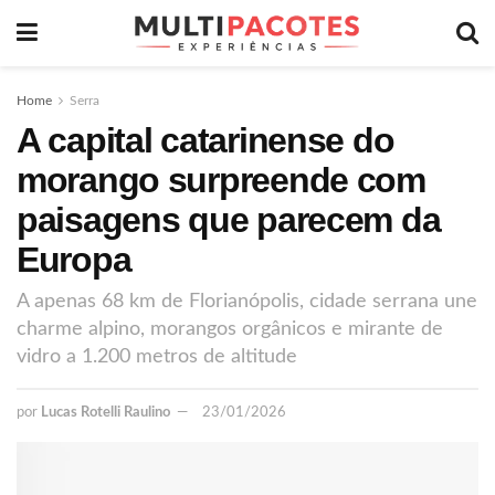
Home
Serra
A capital catarinense do
morango surpreende com
paisagens que parecem da
Europa
A apenas 68 km de Florianópolis, cidade serrana une
charme alpino, morangos orgânicos e mirante de
vidro a 1.200 metros de altitude
por
Lucas Rotelli Raulino
23/01/2026