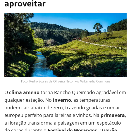
aproveitar
Foto: Pedro Soares de Oliveira Neto | via Wikimedia Commons
O
clima ameno
torna Rancho Queimado agradável em
qualquer estação. No
inverno
, as temperaturas
podem cair abaixo de zero, trazendo geadas e um ar
europeu perfeito para lareiras e vinhos. Na
primavera
,
a floração transforma a paisagem em um espetáculo
de cores durante o
Festival de Morangos
. O
verão