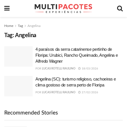
Home
Tag
Angelina
Tag:
Angelina
4 paraísos da serra catarinense pertinho de
Floripa: Urubici, Rancho Queimado, Angelina e
Alfredo Wagner
POR
LUCAS ROTELLI RAULINO
18/03/2026
Angelina (SC): turismo religioso, cachoeiras e
clima gostoso de serra perto de Floripa
POR
LUCAS ROTELLI RAULINO
27/02/2026
Recommended Stories