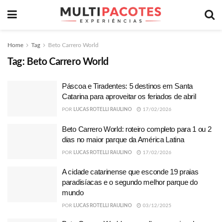
Home
Tag
Beto Carrero World
Tag:
Beto Carrero World
Páscoa e Tiradentes: 5 destinos em Santa
Catarina para aproveitar os feriados de abril
POR
LUCAS ROTELLI RAULINO
17/02/2026
Beto Carrero World: roteiro completo para 1 ou 2
dias no maior parque da América Latina
POR
LUCAS ROTELLI RAULINO
17/02/2026
A cidade catarinense que esconde 19 praias
paradisíacas e o segundo melhor parque do
mundo
POR
LUCAS ROTELLI RAULINO
03/12/2025