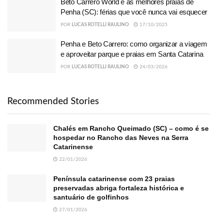
Beto Carrero World e as melhores praias de
Penha (SC): férias que você nunca vai esquecer
POR
LUCAS ROTELLI RAULINO
17/10/2025
Penha e Beto Carrero: como organizar a viagem
e aproveitar parque e praias em Santa Catarina
POR
LUCAS ROTELLI RAULINO
24/03/2026
Recommended Stories
Chalés em Rancho Queimado (SC) – como é se
hospedar no Rancho das Neves na Serra
Catarinense
22/01/2026
Península catarinense com 23 praias
preservadas abriga fortaleza histórica e
santuário de golfinhos
27/01/2026