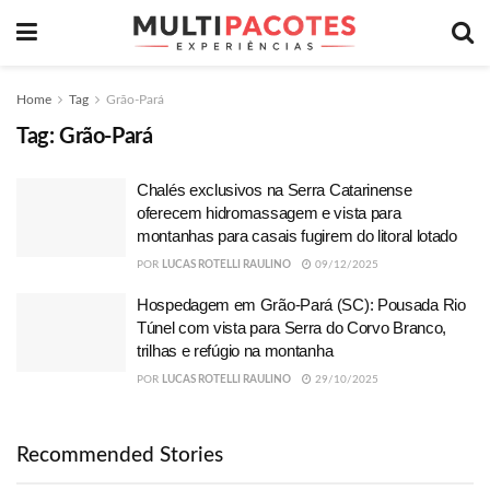
Home
Tag
Grão-Pará
Tag:
Grão-Pará
Chalés exclusivos na Serra Catarinense
oferecem hidromassagem e vista para
montanhas para casais fugirem do litoral lotado
POR
LUCAS ROTELLI RAULINO
09/12/2025
Hospedagem em Grão-Pará (SC): Pousada Rio
Túnel com vista para Serra do Corvo Branco,
trilhas e refúgio na montanha
POR
LUCAS ROTELLI RAULINO
29/10/2025
Recommended Stories