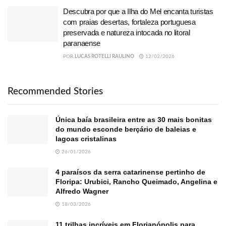
Descubra por que a Ilha do Mel encanta turistas
com praias desertas, fortaleza portuguesa
preservada e natureza intocada no litoral
paranaense
POR
LUCAS ROTELLI RAULINO
12/02/2026
Recommended Stories
Única baía brasileira entre as 30 mais bonitas
do mundo esconde berçário de baleias e
lagoas cristalinas
26/01/2026
4 paraísos da serra catarinense pertinho de
Floripa: Urubici, Rancho Queimado, Angelina e
Alfredo Wagner
18/03/2026
11 trilhas incríveis em Florianópolis para