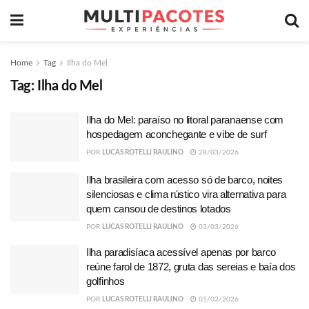
Home
Tag
Ilha do Mel
Tag:
Ilha do Mel
Ilha do Mel: paraíso no litoral paranaense com
hospedagem aconchegante e vibe de surf
POR
LUCAS ROTELLI RAULINO
28/03/2026
Ilha brasileira com acesso só de barco, noites
silenciosas e clima rústico vira alternativa para
quem cansou de destinos lotados
POR
LUCAS ROTELLI RAULINO
03/03/2026
Ilha paradisíaca acessível apenas por barco
reúne farol de 1872, gruta das sereias e baía dos
golfinhos
POR
LUCAS ROTELLI RAULINO
05/02/2026