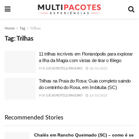
Home
Tag
Trilhas
Tag:
Trilhas
11 trilhas incríveis em Florianópolis para explorar
a Ilha da Magia com vistas de tirar o fôlego
POR
LUCAS ROTELLI RAULINO
18/10/2025
Trilhas na Praia do Rosa: Guia completo saindo
do centrinho do Rosa, em Imbituba (SC)
POR
LUCAS ROTELLI RAULINO
16/10/2025
Recommended Stories
Chalés em Rancho Queimado (SC) – como é se