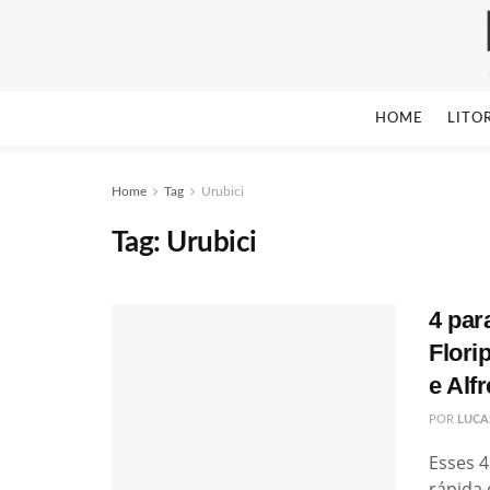
HOME
LITO
Home
Tag
Urubici
Tag:
Urubici
4 par
Flori
e Alf
POR
LUCA
Esses 4
rápida 