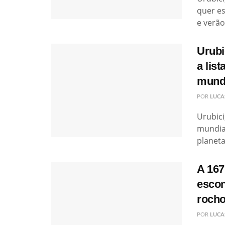
quer es
e verão
Urubi
a lis
mund
POR
LUCA
Urubici
mundial
planeta
A 167
escon
rocho
POR
LUCA