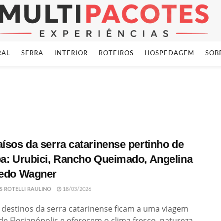
RAL
SERRA
INTERIOR
ROTEIROS
HOSPEDAGEM
SOB
aísos da serra catarinense pertinho de
pa: Urubici, Rancho Queimado, Angelina
redo Wagner
S ROTELLI RAULINO
18/03/2026
 destinos da serra catarinense ficam a uma viagem
de Florianópolis e oferecem o clima fresco, natureza