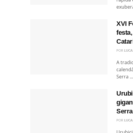
exubera
XVI F
festa
Catar
POR
LUCA
A tradi
calend
Serra ..
Urubi
gigan
Serra
POR
LUCA
Urubici