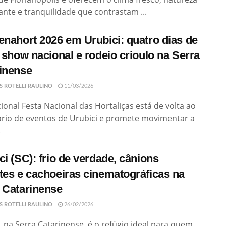
nte e tranquilidade que contrastam ...
enahort 2026 em Urubici: quatro dias de
, show nacional e rodeio crioulo na Serra
inense
S ROTELLI RAULINO
11/03/2026
cional Festa Nacional das Hortaliças está de volta ao
ário de eventos de Urubici e promete movimentar a
.
ci (SC): frio de verdade, cânions
tes e cachoeiras cinematográficas na
 Catarinense
S ROTELLI RAULINO
26/02/2026
, na Serra Catarinense, é o refúgio ideal para quem