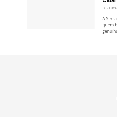
Catar
POR
LUCA
A Serra
quem b
genuína