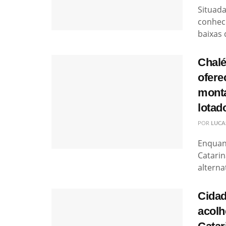
Situada
conhec
baixas 
Chalé
ofere
monta
lotad
POR
LUCA
Enquant
Catarin
alterna
Cidad
acolh